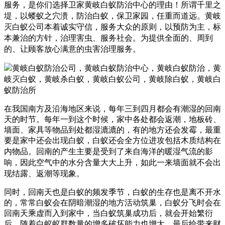
服务，是你们选择卫家黄岐白蚁防治中心的理由！
所谓千里之
堤，以蝼蚁之穴溃，防治白蚁，保卫家园，任重而道远。黄岐
灭白蚁公司本着诚实守信，服务大众的原则，以预防为主，标
本兼治的方针，治理害虫、服务社会。为提供全面的、周到
的、让顾客放心满意的虫害治理服务。
在我国南方及沿海地区来说，每年三到四月都会有潮湿的回南
天的时节。每年一到这个时候，家中各处都会返潮，地板砖、
墙面、家具等物品到处都湿漉漉的，有的地方还会发霉，最重
要是家中还会出现白蚁，白蚁还会全方位进攻包括木质结构在
内物品。
回南的产生主要是受到了来自海洋的暖湿气流的影
响，因此空气中的水分含量大大上升，如此一来墙面就不会出
现结露、返潮等现象。
同时，回南天也是白蚁的频发季节，白蚁的生存也是离不开水
的，常常白蚁会在阴暗潮湿的地方活动筑巢，白蚁分飞时会在
回南天乘虚而入到家中，当白蚁筑巢成功后，就会开始繁衍
后，随着白蚁蚁群数量的增多破坏能力也增大，最后给带来财