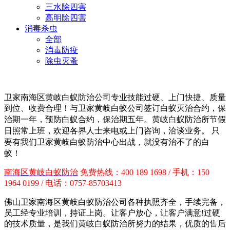
三水除四害
高明除四害
消毒杀虫
全部
消毒防疫
除虫灭蚤
卫家南海区黄岐白蚁防治公司专业技能过硬、上门快捷、质量
到位、收费合理！与卫家黄岐白蚁公司签订白蚁灭治合约，保
治期一年，预防白蚁合约，保治期五年。
黄岐白蚁防治所节假
日照常上班，欢迎各界人士来电或上门咨询，洽谈业务。 只
要有我们卫家黄岐白蚁防治中心出战，就没有治不了的白
蚁！
南海区黄岐白蚁防治
免费热线：400 189 1698 / 手机：150
1964 0199 / 电话：0757-85703413
佛山卫家南海区黄岐白蚁防治公司各种执照齐全，手续完备，
员工经专业培训，持证上岗。让客户放心，让客户满意!过硬
的技术质量，是我们黄岐白蚁防治所努力的结果，优质的售后