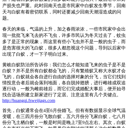
产损失也严重。
此时回南天也是市民家中白蚁发生季节，回南
天与白蚁有着密切联系，同时还要减少回南天潮湿造成的问
题。
春天的来临，气温的上升，加之春雨浓浓，一些市民家中会出
现一批批飞来飞去的不飞虫，许多市民认为冬天过去了，蚊虫
多了是正常的现象，而这里有些小飞虫并不是一般的虫子，而
是危害很大的飞白蚁，很多人都忽视这个问题，导到以后家中
出现了白蚁，才一下子明白过来。
黄岐白蚁防治所告诉你：我们怎么才能知道飞来的虫子是不是
白蚁？并不是所有白蚁都会飞的，只有繁殖蚁又称大水蚁才会
飞的，白蚁就会各自进行自由的选择对象的分飞，当它们找到
情投意合者后就会落到地面，各自脱掉翅膀，进行雌雄成双追
逐行动，一般为雌前雄后，而它们完成婚配大事后，便开始寻
找合适场所建立新家进行了定居。注意这里有几个关键点。
http://huangqi.fsweijiags.com
首先，白蚁通常会在4至6月份婚飞。但有有数据显示全球气温
变暖，在三四月份分飞散白蚁，五六月份分飞家白蚁，七八月
份分飞土栖白蚁，一般是时间是晚上7至9点左右。其次，白蚁