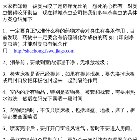
大家都知道，被臭虫咬了是奇痒无比的，想死的心都有，对臭
虫恨得咬牙彻齿，现在禅城杀虫公司把我们多年杀臭虫的具体
方案总结如下：
1、一定要真正找准什么样的药物才会对臭虫有毒杀作用，目
前发现，药物中一定要含有倍硫磷化学成份的药 如（即刻净
臭虫清）才能对臭虫有触杀作
用；
http://shachong.fsweijiags.com
2、消杀前，要做到室内清理干净，无堆放垃圾；
3、检查床板是否已经损坏，如果有损坏现象，要先换掉床板
或用封口胶把床板包封起来；起到隔绝作用
4、室内的所有物品，特别是衣物类、被套和枕套，需要用热
水泡洗，然后在阳光下暴晒一段时间
5、药物喷洒时，不仅只喷床板，包括墙壁、地板，席子，柜
等都要全面喷洒；
6、喷雾完毕后，要打开门窗通风透气，暂时不要进入房间。
7、最好在喷药1个星期之后，再补杀一次以防有有漏网之鱼没