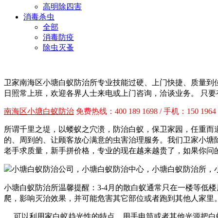
高明除四害
消毒杀虫
全部
消毒防疫
除虫灭蚤
卫家南海区小塘白蚁防治所专业技能过硬、上门快捷、质量到
日照常上班，欢迎各界人士来电或上门咨询，洽谈业务。 只
南海区小塘白蚁防治
免费热线：400 189 1698 / 手机：150 1964 0
所谓千里之堤，以蝼蚁之穴溃，防治白蚁，保卫家园，任重而
的、周到的、让顾客放心满意的虫害治理服务。
我们卫家小塘
老手求质量，新手拼价格，专业的现在越来越贵了，如果你问
小塘白蚁防治所温馨提醒：3-4月的散白蚁通常只在一楼等低
爬，影响灭治效果，并可能危害其它部位或者跑到其他人家里
可以利用家白蚁趋光性的特点，用手电筒或者其他光源把白蚁