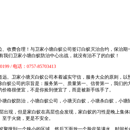
位、收费合理！与卫家小塘白蚁公司签订白蚁灭治合约，保治期
要有我们卫家小塘白蚁防治中心出战，就没有治不了的白蚁！
199 / 电话：0757-85703413
道远。卫家小塘灭白蚁公司本着诚实守信，服务大众的原则，以
除白蚁公司的宗旨是：服务第一、质量第一、信誉第一，我们的
的价格很便宜，不是你捡到便宜了，而是被新手练手了。
楼层出现，但是家白蚁在高层也会发现，家白蚁的习性是晚上集体
。至于火烧，更是不安全。
聚拢到一个狭小的区域，然后下面放一个脸盆装满水，时间长白