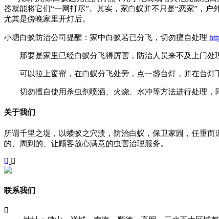
器就能将它们“一网打尽”。其实，家白蚁并不只是“恋家”，
尤其是傍晚家里开灯后。
小塘白蚁防治公司提醒：
家中白蚁若已分飞，切勿擅自处理
htt
那要是家里已经白蚁分飞得厉害，防治人员来不及上门处
可以拉上窗帘，在白蚁分飞处旁，点一盏台灯，并在台灯下
切勿擅自使用杀虫剂喷洒、火烧、水冲等方法进行处理，同
关于我们
所谓千里之堤，以蝼蚁之穴溃，防治白蚁，保卫家园，任重而
的、周到的、让顾客放心满意的虫害治理服务。
联系我们