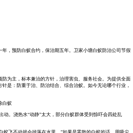
一年，预防白蚁合约，保治期五年。卫家小塘白蚁防治
公司节假
预防为主，标本兼治的方针，治理害虫、服务社会。为提供全面
方针是：防重于治、防治结合、综合治蚁。如今无论哪个行业，
出动。浇热水“动静”太大，部分白蚁群体受到惊吓会四处乱
蚁飞不动就会掉落在水里。”如果是零散的白蚁的话，用吸尘