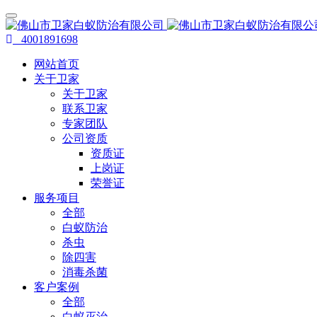
4001891698
网站首页
关于卫家
关于卫家
联系卫家
专家团队
公司资质
资质证
上岗证
荣誉证
服务项目
全部
白蚁防治
杀虫
除四害
消毒杀菌
客户案例
全部
白蚁灭治