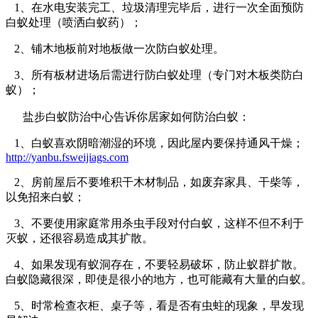
1、在水电安装完工、垃圾清理完毕后，进行一次全面预防
白蚁处理（喷洒白蚁药）；
2、铺木地板前对地板做一次防白蚁处理。
3、所有板材进场后需进行防白蚁处理（专门对木板类防白
蚁）；
盐步白蚁防治中心告诉你
居家如何防治白蚁：
1、白蚁喜欢阴暗潮湿的环境，因此屋内要保持通风干燥；
http://yanbu.fsweijiags.com
2、房前屋后不要堆积干木材制品，如废弃家具、干柴等，
以免招来白蚁；
3、不要使用家庭常用杀虫手段对付白蚁，这样不但不利于
灭蚁，还很容易造成其扩散。
4、如果发现有蚁洞存在，不要轻易破坏，防止蚁群扩散。
白蚁隐藏很深，即使是很小的地方，也可能藏有大量的白蚁。
5、时常检查衣柜、桌子等，看是否有虫蛀的现象，早发现