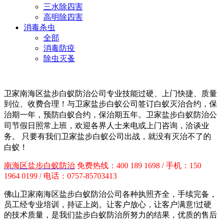
三水除四害
高明除四害
消毒杀虫
全部
消毒防疫
除虫灭蚤
卫家南海区盐步白蚁防治公司专业技能过硬、上门快捷、质量
到位、收费合理！与卫家盐步白蚁公司签订白蚁灭治合约，保
治期一年，预防白蚁合约，保治期五年。卫家盐步白蚁防治
公
司节假日照常上班，欢迎各界人士来电或上门咨询，洽谈业
务。 只要有我们卫家盐步白蚁公司出战，就没有灭治不了的
白蚁！
南海区盐步白蚁防治
免费热线：400 189 1698 / 手机：150
1964 0199 / 电话：0757-85703413
佛山卫家南海区盐步白蚁防治公司各种执照齐全，手续完备，
员工经专业培训，持证上岗。让客户放心，让客户满意!过硬
的技术质量，是我们盐步白蚁防治所努力的结果，优质的售后