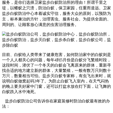
服务，是你们选择卫家盐步白蚁防治所的理由！
所谓千里之
堤，以蝼蚁之穴溃，防治白蚁，保卫家园，任重而道远。卫家
盐步白蚁防治中心本着诚实守信，服务大众的原则，以预防为
主，标本兼治的方针，治理害虫、服务社会。为提供全面的、
周到的、让顾客放心满意的虫害治理服务。
目前、白蚁给人类带来了健康危害，如何防治家中的白蚁则是
一个人人都关心的问题，每年4到5月份是白蚁分飞繁殖时段，
这段时间，潜伏了一个冬天的白蚁会飞离原来的群体，重新寻
找合适的地方建立新的群体，大量繁殖，一般有数万只到数十
万只，数量相当可怕。盐步灭白蚁专家称，有虫飞出来时，就
说明白蚁做窝起码3年了。为防止白蚁飞入室内，在天气闷热
的晚上要关好家中门窗，还可以打盆水放在灯下面，让飞舞的
白蚁跌入水中淹死。
盐步白蚁防治公司告诉你在家庭装修时防治白蚁最有效的办
法：