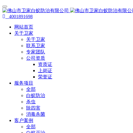
4001891698
网站首页
关于卫家
关于卫家
联系卫家
专家团队
公司资质
资质证
上岗证
荣誉证
服务项目
全部
白蚁防治
杀虫
除四害
消毒杀菌
客户案例
全部
白蚁灭治