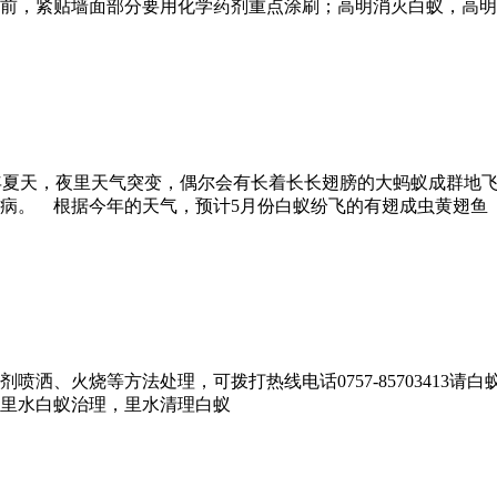
前，紧贴墙面部分要用化学药剂重点涂刷；高明消灭白蚁，高明
年夏天，夜里天气突变，偶尔会有长着长长翅膀的大蚂蚁成群地
病。 根据今年的天气，预计5月份白蚁纷飞的有翅成虫黄翅鱼 （
洒、火烧等方法处理，可拨打热线电话0757-85703413
里水白蚁治理，里水清理白蚁