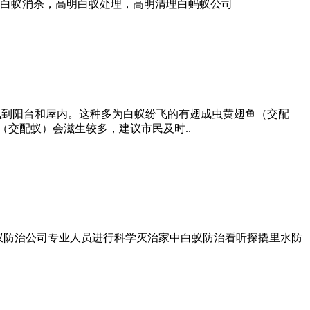
白蚁消杀，高明白蚁处理，高明清理白蚂蚁公司
飞到阳台和屋内。这种多为白蚁纷飞的有翅成虫黄翅鱼（交配
交配蚁）会滋生较多，建议市民及时..
请白蚁防治公司专业人员进行科学灭治家中白蚁防治看听探撬里水防