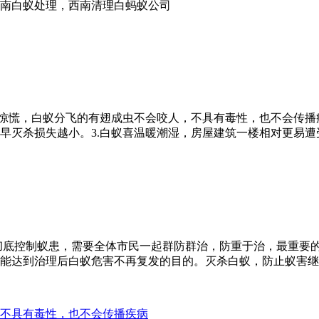
南白蚁处理，西南清理白蚂蚁公司
要惊慌，白蚁分飞的有翅成虫不会咬人，不具有毒性，也不会传播
早灭杀损失越小。3.白蚁喜温暖潮湿，房屋建筑一楼相对更易遭
彻底控制蚁患，需要全体市民一起群防群治，防重于治，最重要
能达到治理后白蚁危害不再复发的目的。灭杀白蚁，防止蚁害继续