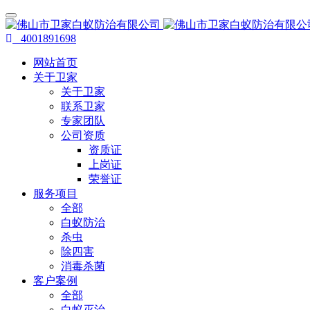
4001891698
网站首页
关于卫家
关于卫家
联系卫家
专家团队
公司资质
资质证
上岗证
荣誉证
服务项目
全部
白蚁防治
杀虫
除四害
消毒杀菌
客户案例
全部
白蚁灭治